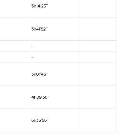
3h14’23’’
3h41’52’’
–
–
3h01’45’’
4h09’30’’
6h35’56’’