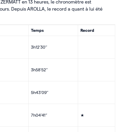
is ZERMATT en 13 heures, le chronomètre est
ours. Depuis AROLLA, le record a quant à lui été
Temps
Record
3h12’30’’
3h58’52’’
5h43’09’’
7h04’41‘’
★