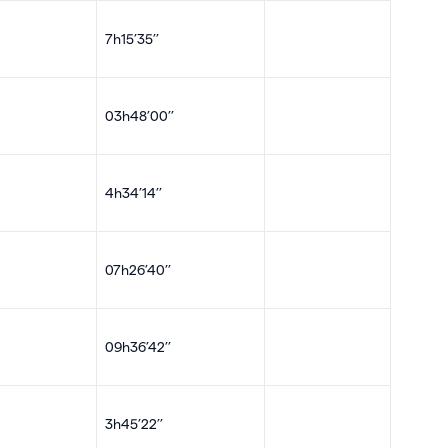
7h15’35’’
03h48’00’’
4h34’14’’
07h26’40’’
09h36’42’’
3h45’22’’