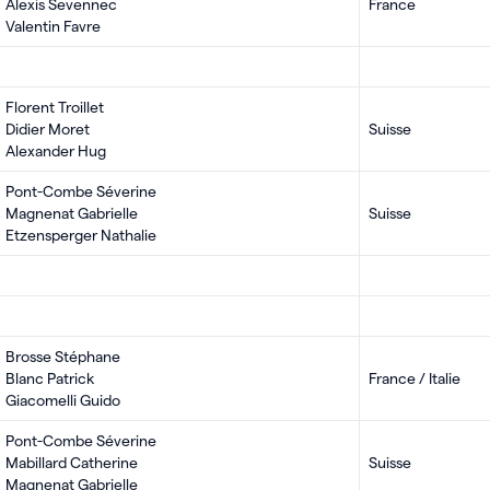
Alexis Sevennec
France
Valentin Favre
Florent Troillet
Didier Moret
Suisse
Alexander Hug
Pont-Combe Séverine
Magnenat Gabrielle
Suisse
Etzensperger Nathalie
Brosse Stéphane
Blanc Patrick
France / Italie
Giacomelli Guido
Pont-Combe Séverine
Mabillard Catherine
Suisse
Magnenat Gabrielle