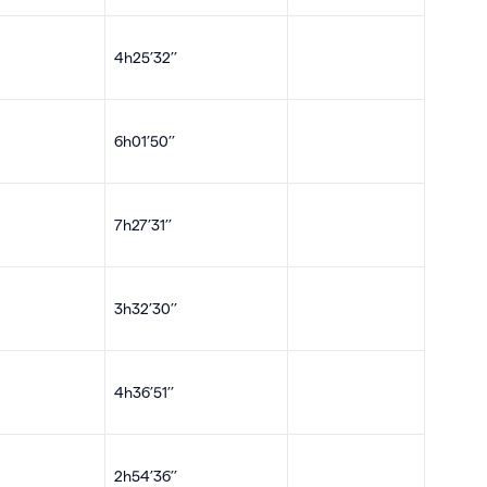
4h25’32’’
6h01’50’’
7h27’31’’
3h32’30’’
4h36’51’’
2h54’36’’