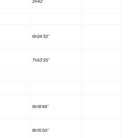
2h42’
6h24’32’’
7h53’25’’
6h18’48’’
8h15’50’’