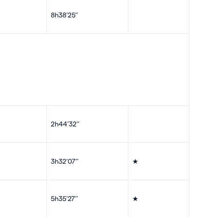
8h38’25‘’
2h44’32’’
3h32’07’’
★
5h35’27’’
★