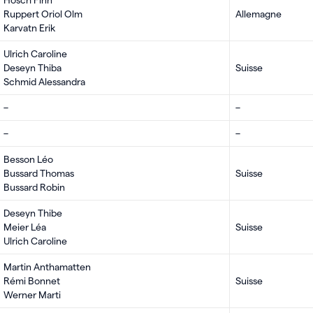
Hösch Finn
Ruppert Oriol Olm
Allemagne
Karvatn Erik
Ulrich Caroline
Deseyn Thiba
Suisse
Schmid Alessandra
–
–
–
–
Besson Léo
Bussard Thomas
Suisse
Bussard Robin
Deseyn Thibe
Meier Léa
Suisse
Ulrich Caroline
Martin Anthamatten
Rémi Bonnet
Suisse
Werner Marti