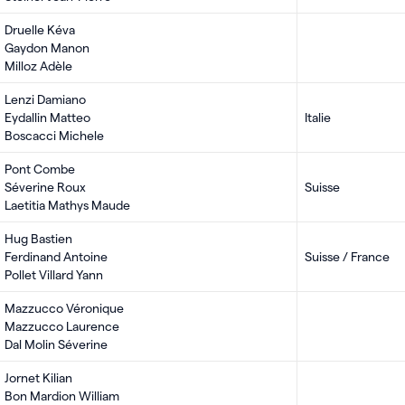
Druelle Kéva
Gaydon Manon
Milloz Adèle
Lenzi Damiano
Eydallin Matteo
Italie
Boscacci Michele
Pont Combe
Séverine Roux
Suisse
Laetitia Mathys Maude
Hug Bastien
Ferdinand Antoine
Suisse / France
Pollet Villard Yann
Mazzucco Véronique
Mazzucco Laurence
Dal Molin Séverine
Jornet Kilian
Bon Mardion William