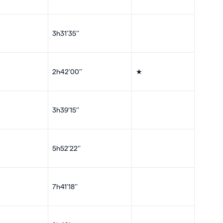
3h31’35’’
2h42’00’’
★
3h39’15’’
5h52’22’’
7h41’18’’