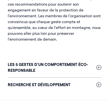
ces recommandations pour soutenir son
engagement en faveur de la protection de
l’environnement. Les membres de l’organisation sont
convaincus que chaque geste compte et
qu’ensemble, au cœur de l’effort en montagne, nous
pouvons aller plus loin pour préserver
l’environnement de demain.
LES 5 GESTES D’UN COMPORTEMENT ÉCO-
RESPONSABLE
Né de la démarche
« penser global, agir local »
, le
RECHERCHE ET DÉVELOPPEMENT
commandement de la Patrouille des Glaciers a
élaboré 5 gestes qui complète les 4 actions
La Patrouille des Glaciers est un formidable défi
principales. Ces 5 gestes s’appliquent à chaque
technologique et un laboratoire à ciel ouvert. En
personne impliquée à la Patrouille des Glaciers ainsi
effet, la survie, la communication, l’organisation et le