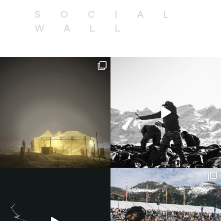
puissent satisfaire leurs besoins.
SOCIAL
« Je préserve l’environnement »;
en ayant un
WALL
comportement éco-responsable, chacun
contribue à préserver l’environnement et les
ressources naturelles disponibles.
« Chaque geste compte ! »,
en appliquant des
petits gestes en faveur de l’environnement, nous
contribuons tous d’une façon ou d’une autre à
préserver l’environnement. Des petits gestes
cumulés qui réduisent considérablement le
gaspillage et l’impact sur notre environnement.