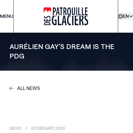
MENU
PDG
EN
AURÉLIEN GAY’S DREAM IS THE
PDG
ALL NEWS
NEWS
|
6 FEBRUARY 2026