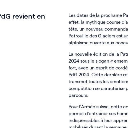
Les dates de la prochaine Pa
 PdG revient en
effet, la mythique course d’a
tête, un nouveau commandant
Patrouille des Glaciers est u
alpinisme ouverte aux concurr
La nouvelle édition de la Patr
2024 sous le slogan « ensemb
fort, avec un esprit de cordée
PdG 2024. Cette dernière refl
transmet toutes les émotion
compétition se caractérise pa
parcours.
Pour l’Armée suisse, cette co
permet d’entraîner ses hom
indispensables à leur appren
mobilisés durant la semaine d