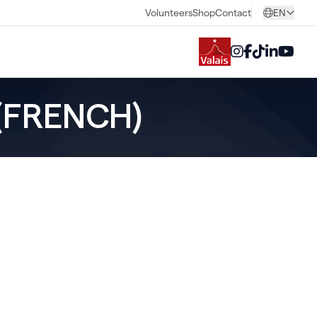
Volunteers
Shop
Contact
EN
 (FRENCH)