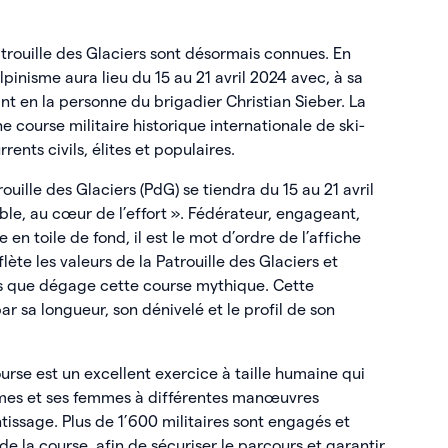
trouille des Glaciers sont désormais connues. En
lpinisme aura lieu du 15 au 21 avril 2024 avec, à sa
 en la personne du brigadier Christian Sieber. La
ne course militaire historique internationale de ski-
ents civils, élites et populaires.
ouille des Glaciers (PdG) se tiendra du 15 au 21 avril
le, au cœur de l’effort ». Fédérateur, engageant,
 en toile de fond, il est le mot d’ordre de l’affiche
ète les valeurs de la Patrouille des Glaciers et
s que dégage cette course mythique. Cette
r sa longueur, son dénivelé et le profil de son
urse est un excellent exercice à taille humaine qui
mes et ses femmes à différentes manœuvres
tissage. Plus de 1’600 militaires sont engagés et
e la course, afin de sécuriser le parcours et garantir