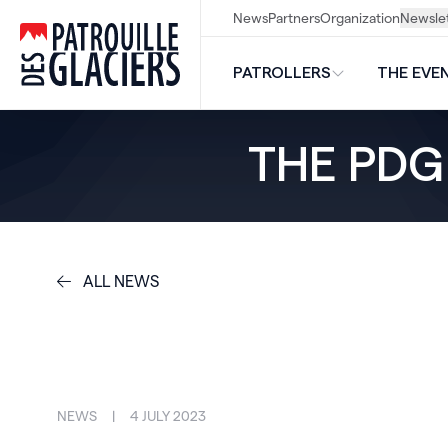
News
Partners
Organization
Newsle
PDG
PATROLLERS
THE EVE
THE PDG 
ALL NEWS
NEWS
|
4 JULY 2023