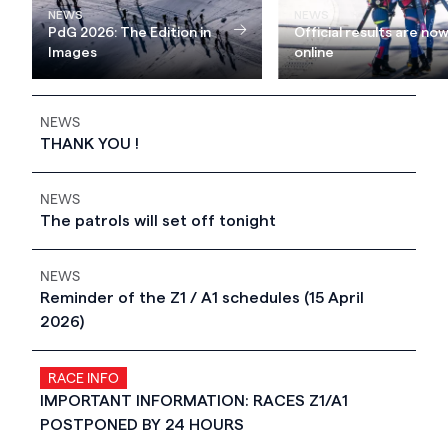
NEWS
NEWS
PdG 2026: The Edition in
Official results are no
Images
online
NEWS
THANK YOU !
NEWS
The patrols will set off tonight
NEWS
Reminder of the Z1 / A1 schedules (15 April
2026)
RACE INFO
IMPORTANT INFORMATION: RACES Z1/A1
POSTPONED BY 24 HOURS