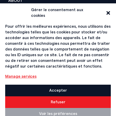
ABOUT
Gérer le consentement aux
History
cookies
Organization
Pour offrir les meilleures expériences, nous utilisons des
technologies telles que les cookies pour stocker et/ou
Hall of Fame
accéder aux informations des appareils. Le fait de
consentir à ces technologies nous permettra de traiter
des données telles que le comportement de navigation
SIGN UP FOR THE NEWSLETTER
ou les ID uniques sur ce site. Le fait de ne pas consentir
ou de retirer son consentement peut avoir un effet
négatif sur certaines caractéristiques et fonctions.
Manage services
Accepter
Contact
Impressum et Mentions légales
Refuser
All rights reserved © SWISS ARMY FORCES | Powered by
Voir les préférences
tokiwi